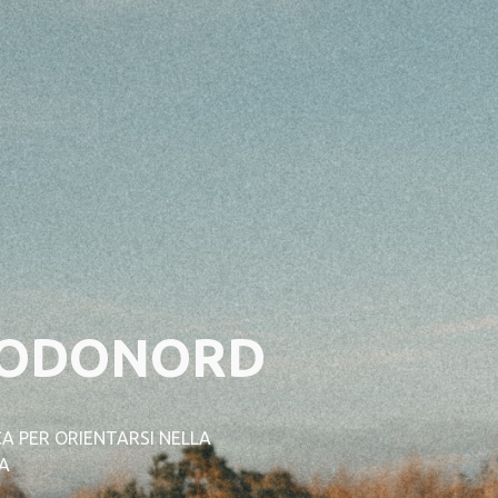
ip to main content
Skip to navigat
ODONORD
A PER ORIENTARSI NELLA
A